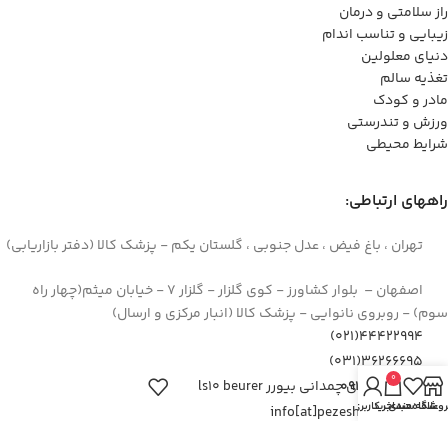
راز سلامتی و درمان
زیبایی و تناسب اندام
دنیای معلولین
تغذیه سالم
مادر و کودک
ورزش و تندرستی
شرایط محیطی
راههای ارتباطی:
تهران ، باغ فیض ، عدل جنوبی ، گلستان یکم - پزشک کالا (دفتر بازاریابی)
اصفهان – بلوار کشاورز - کوی گلزار - گلزار 7 - خیابان میثم(چهار راه
سوم) - روبروی نانوایی - پزشک کالا (انبار مرکزی و ارسال)
44422994(021)
۳۶۲۶۶۶۹۵(۰۳۱)
0
ترازوی چمدانی بیورر ls10 beurer
۰۹۱۲۹۳۷۳۶۲۶
روشگاه
علاقه مندی
سبد خرید
حساب کاربری من
info[at]pezeshkkala.com