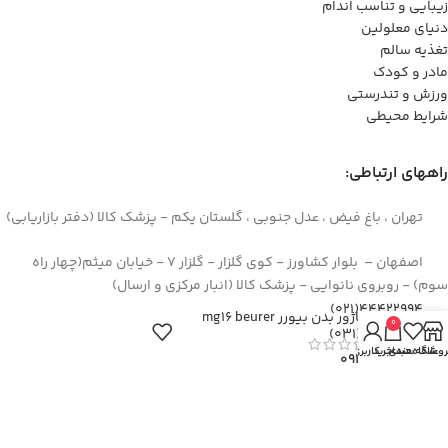
زیبایی و تناسب اندام
دنیای معلولین
تغذیه سالم
مادر و کودک
ورزش و تندرستی
شرایط محیطی
راههای ارتباطی:
تهران ، باغ فیض ، عدل جنوبی ، گلستان یکم - پزشک کالا (دفتر بازاریابی)
اصفهان – بلوار کشاورز - کوی گلزار - گلزار 7 - خیابان میثم(چهار راه
سوم) - روبروی نانوایی - پزشک کالا (انبار مرکزی و ارسال)
44422994(021)
ماساژور بدن بیورر mg16 beurer
0
۳۶۲۶۶۶۹۵(۰۳۱)
روشگاه
علاقه مندی
سبد خرید
حساب کاربری من
۰۹۱۲۹۳۷۳۶۲۶
info[at]pezeshkkala.com