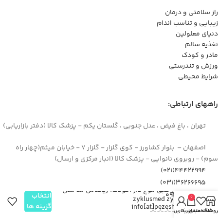
راز سلامتی و درمان
زیبایی و تناسب اندام
دنیای معلولین
تغذیه سالم
مادر و کودک
ورزش و تندرستی
شرایط محیطی
راههای ارتباطی:
تهران ، باغ فیض ، عدل جنوبی ، گلستان یکم - پزشک کالا (دفتر بازاریابی)
اصفهان – بلوار کشاورز - کوی گلزار - گلزار 7 - خیابان میثم(چهار راه
سوم) - روبروی نانوایی - پزشک کالا (انبار مرکزی و ارسال)
44422994(021)
۳۶۲۶۶۶۹۵(۰۳۱)
بالش طبی موج دار (کودک) زیکلاس مد مدل
۰۹۱۲۹۳۷۳۶۲۶
انتخاب
0
zyklusmed zyk_m
گزینه ها
info[at]pezeshkkala.com
روشگاه
علاقه مندی
سبد خرید
حساب کاربری من