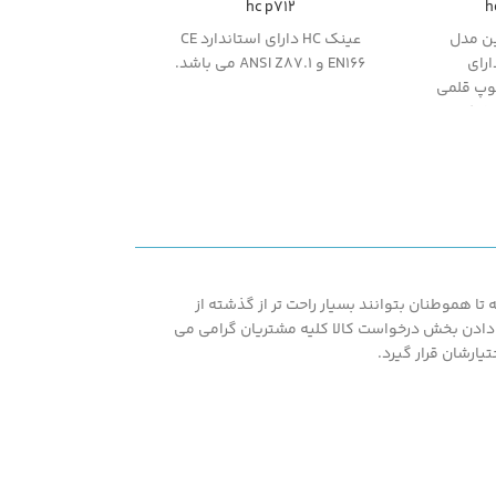
hc p712
h
ن مدل
عینک HC دارای استاندارد CE
Heine MINI دارای
EN166 و ANSI Z87.1 می باشد.
وپ قلمی
 شرکت
ت معاینه
ونومیک،
وجه به
ابل حمل
ا هموطنان بتوانند بسیار راحت تر از گذشته از
اشته همپنین با در اختیار قرار دادن بخش درخواست کالا کلیه مشتریان گرامی می
یارشان قرار گیرد.