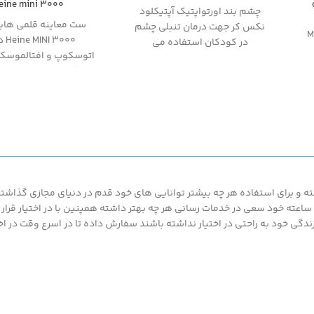
eine mini 3000
چشم بند اورتواپتیک آپتیکلود
ست معاینه قلمی های
نکس کر جهت درمان تنبلی چشم
هاین Mini
 3000
در کودکان استفاده می
اتوسکوپ و افتالموسک
شود. اطلاعات دقیقتر در مورد
با کیفیت بالا محصول
این محصول را در ادامه دنبال
هاین آلمان می باشد. س
بفرمایید.
ا
هاین دارای طراحی ارگ
مدرن و زیباست و با ت
اندازه ی آن به راحتی ق
می باشد.
 و برای استفاده هر چه بیشتر توانایی های خود قدم در دنیای مجازی گذاشته ت
محصولات ارزان قیمت و با کیفیت ما بهره مند گردند.پزشک کالا با پشتیبانی 24 ساعته خود سعی در خدمات رسانی هر چه بهتر د
گی خود به راحتی در اختیار نداشته باشند سفارش داده تا در اسرع وقت در اخت