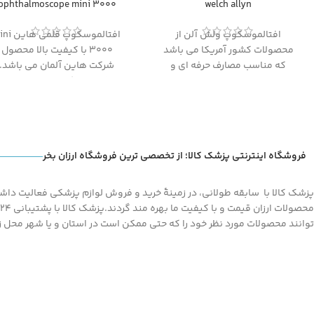
ophthalmoscope mini 3000
welch allyn
افتالموسکوپ ولش آلن از
افتالموسکوپ قلمی 
محصولات کشور آمریکا می باشد
3000 با کیفیت بالا محصول
که مناسب مصارف حرفه ای و
شرکت هاین آلمان می باشد.
تخصصی جهت استفاده در مطب
افتالموسکوپ دارای طراحی
ها، کلینیک ها و بیمارستان ها
ارگونومیک، مدرن و زیباست و ب
می باشد.
توجه به اندازه ی آن به راحتی
قابل حمل می باشد.
فروشگاه اینترنتی پزشک کالا؛ از تخصصی ترین فروشگاه ارزان بخر
پزشک کالا با سابقه طولانی، در زمینۀ خرید و فروش لوازم پزشکی فعالیت داشته
توانند محصولات مورد نظر خود را که حتی ممکن است در استان و یا شهر محل زند