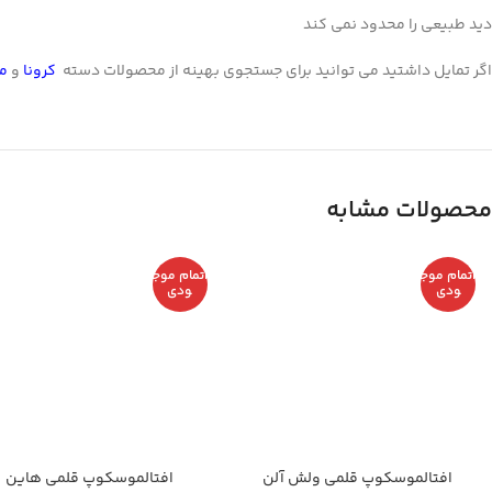
تلگرام
دید طبیعی را محدود نمی کند
اگر تمایل داشتید می توانید برای جستجوی بهینه از محصولات دسته
کرونا
و
م
محصولات مشابه
اتمام موج
اتمام موج
ودی
ودی
افتالموسکوپ قلمی ولش آلن
افتالموسکوپ قلمی هاین