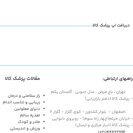
دریافت اپ پزشک کالا
راههای ارتباطی:
مقالات پزشک کالا
تهران ، باغ فیض ، عدل جنوبی ، گلستان یکم
راز سلامتی و درمان
- پزشک کالا (دفتر بازاریابی)
زیبایی و تناسب اندام
دنیای معلولین
اصفهان – بلوار کشاورز - کوی گلزار - گلزار 7
تغذیه سالم
- خیابان میثم(چهار راه سوم) - روبروی نانوایی
مادر و کودک
- پزشک کالا (انبار مرکزی و ارسال)
ورزش و تندرستی
44422994(021)