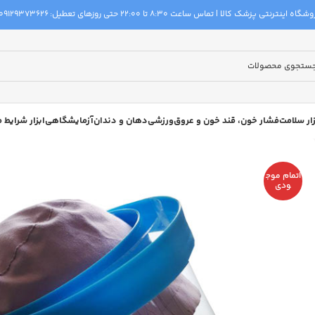
گاه اینترنتی پزشک کالا | تماس ساعت 8:30 تا 22:00 حتی روزهای تعطیل:
09129373626
زار سلامت
فشار خون، قند خون و عروق
ورزشی
دهان و دندان
آزمایشگاهی
ابزار شرایط
اتمام موج
ودی