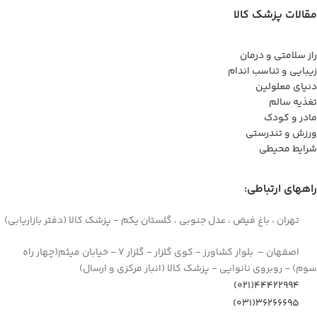
مقالات پزشک کالا
راز سلامتی و درمان
زیبایی و تناسب اندام
دنیای معلولین
تغذیه سالم
مادر و کودک
ورزش و تندرستی
شرایط محیطی
راههای ارتباطی:
تهران ، باغ فیض ، عدل جنوبی ، گلستان یکم - پزشک کالا (دفتر بازاریابی)
اصفهان – بلوار کشاورز - کوی گلزار - گلزار 7 - خیابان میثم(چهار راه
سوم) - روبروی نانوایی - پزشک کالا (انبار مرکزی و ارسال)
44422994(021)
۳۶۲۶۶۶۹۵(۰۳۱)