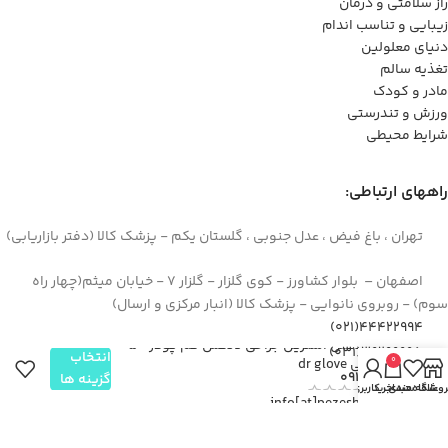
راز سلامتی و درمان
زیبایی و تناسب اندام
دنیای معلولین
تغذیه سالم
مادر و کودک
ورزش و تندرستی
شرایط محیطی
راههای ارتباطی:
تهران ، باغ فیض ، عدل جنوبی ، گلستان یکم - پزشک کالا (دفتر بازاریابی)
اصفهان – بلوار کشاورز - کوی گلزار - گلزار 7 - خیابان میثم(چهار راه
سوم) - روبروی نانوایی - پزشک کالا (انبار مرکزی و ارسال)
44422994(021)
دستکش استریل جراحی لاتکس کم پودر ۵۰
۳۶۲۶۶۶۹۵(۰۳۱)
انتخاب
0
جفتی dr glove
۰۹۱۲۹۳۷۳۶۲۶
گزینه ها
روشگاه
علاقه مندی
سبد خرید
حساب کاربری من
info[at]pezeshkkala.com