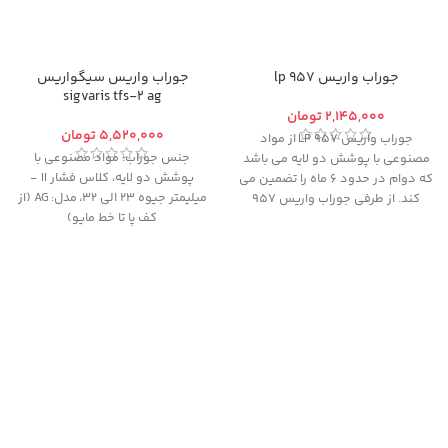
جوراب واریس 957 lp
جوراب واریس سیگواریس
sigvaris tfs-2 ag
تومان
تومان
جوراب واریس 957 LP از مواد
جنس جوراب: مواد مصنوعی
با
مصنوعی با پوشش دو لایه می باشد
پوشش دو لایه، کلاس فشار II -
که دوام در حدود ۶ ماه را تضمین می
میلیمتر جیوه 23 الی 32،
مدل:
AG (از
کند. از طرفی جوراب واریس 957
کف پا تا خط مایو)
LP در کلاس فشار II – میلیمتر جیوه
۲۲ الی ۳۲ می باشد. از آنجایی که
از آنجایی که
امکان تعویض یا مرجوع
امکان تعویض یا مرجوع کالای
کالای پوشیده شده (حتی یکبار)
پوشیده شده (حتی یکبار) وجود
وجود ندارد
، خواهشمندیم قبل از
ندارد
، خواهشمندیم قبل از تکمیل
تکمیل مراحل خرید و پرداخت، با
مراحل خرید و پرداخت، با مشاوره از
مشاوره از طریق تماس تلفنی از
طریق تماس تلفنی از درستی سایز و
درستی سایز و مدل انتخابی خود
مدل انتخابی خود
اطمینان حاصل
اطمینان حاصل کنید
کنید