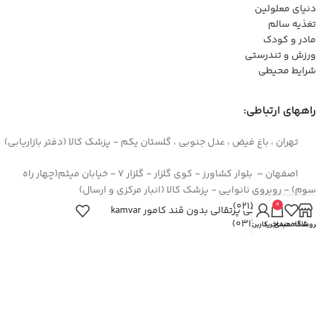
دنیای معلولین
تغذیه سالم
مادر و کودک
ورزش و تندرستی
شرایط محیطی
راههای ارتباطی:
تهران ، باغ فیض ، عدل جنوبی ، گلستان یکم - پزشک کالا (دفتر بازاریابی)
اصفهان – بلوار کشاورز - کوی گلزار - گلزار 7 - خیابان میثم(چهار راه
سوم) - روبروی نانوایی - پزشک کالا (انبار مرکزی و ارسال)
44422994(021)
0
پولکی پرتقالی بدون قند کامور kamvar
۳۶۲۶۶۶۹۵(۰۳۱)
روشگاه
علاقه مندی
سبد خرید
حساب کاربری من
۰۹۱۲۹۳۷۳۶۲۶
info[at]pezeshkkala.com