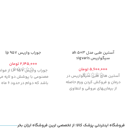
آستین طبی مدل ah 503
جوراب واریس 957 lp
سیگواریس sigvaris
تومان
تومان
جوراب واریس 957 LP از مو
آستین های طبی سیگواریس در
مصنوعی با پوشش دو لایه م
درمان و فروکش کردن ورم حاصله
باشد که دوام در حدود ۶ م
از بیماریهای عروقی و لنفاوی
تضمین می کند. از طرفی جورا
دست، مورد استفاده قرار می
گیرند. این محصول در از بین
میلیمتر جیوه ۲۲ الی ۳۲ می
بردن سریع لنف ادمی که به دنبال
باشد. از آنجایی که
امکان تعوی
جراحی و رادیوتراپی بعد از سرطان
یا مرجوع کالای پوشیده شده
سینه ایجاد میشود، استفاده
(حتی یکبار) وجود ندارد
،
فروشگاه اینترنتی پزشک کالا؛ از تخصصی ترین فروشگاه ارزان بخر
میگردد. همچنین به همراه بانداژ،
خواهشمندیم قبل از تکمیل