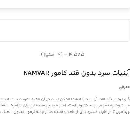
4.5/5 - (4 امتیاز)
آبنبات سرد بدون قند کامور KAMVAR
معرفی
گلو درد غالباً علامت آن است که شما ممکن است در آن ناحیه عفونت داشته باشی
ویتامین C در طیف گسترده ای از طعم دهنده ها از جمله لیمو ، منتول ، نعنا ، پرتقال، توت فرنگی، آناناس، موز، آلبالو و غیره در دسترس است.