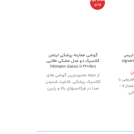
اتمام موج
ودی
اریس
گوشی معاینه پزشکی لیتمن
sigvar
کلاسیک دو مدل مشکی طلایی
littmann classic ii 2201brs
ن
از جمله محبوبترین گوشی های
بیعی با
کلاسیک پزشکی، قابلیت شنیدن
کلاس فشار II -
صدا در فرکانسهای بالا و پایین
یمتر جیوه 23 الی
بدون نیاز به جابجایی دریافت
پا تا خط
کننده سینه (Chest
Piece)، دیافراگم قابل
تنظیم، حساسیت صدایی بسیار
ویض یا
بالا، مناسب برای دوره های
ده (حتی
دانشجویی و تخصص
هشمندیم