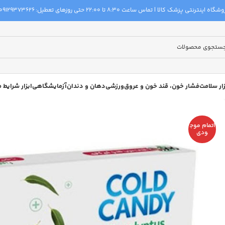
گاه اینترنتی پزشک کالا | تماس ساعت 8:30 تا 22:00 حتی روزهای تعطیل:
09129373626
زار سلامت
فشار خون، قند خون و عروق
ورزشی
دهان و دندان
آزمایشگاهی
ابزار شرایط
اتمام موج
ودی