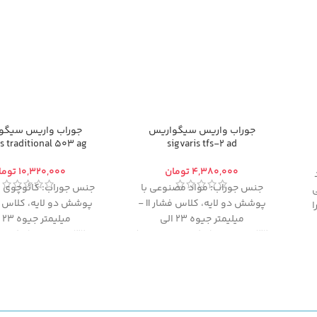
جوراب واریس سیگواریس
جوراب واریس سیگو
is traditional 503 ag
sigvaris tfs-2 ad
تومان
توما
اد
جنس جوراب: مواد مصنوعی
با
جنس جوراب:
کائوچوی ط
ی
پوشش دو لایه، کلاس فشار II -
پوشش دو لایه،
اه را
میلیمتر جیوه 23 الی
میل
ب
32،
مدل:
AD (از کف پا تا زیر زانو)
32
،
مدل:
AG (از کف 
واریس 957 LP در کلاس فشار II –
مایو)
ض
از آنجایی که
امکان تع
مرجوع کالای پوشیده ش
یکبار) وجود ندارد
، خوا