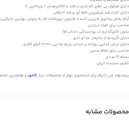
دارای طعم‌های متفاوت
Instagram
دارای فرمول بی نظیر که عاری از قند با اکالیپتوس + ویتامین C
linkedin
دارای اثرات ضد میکروبی خلط آور و ضد احتقان
آرام بخش وحاوی شیرین کننده طبیعی ایزومالت که به عنوان بهترین جایگزین 
WhatsApp
مناسب برای افراد دیابتی
بدون تاثیرگذاری در پوسیدگی دندان ها
تلگرام
دارای تأییدیه از سازمان غذا و دارو
دارای ارزش غذایی روزانه بر اساس رژیم غذایی، 2000 کیلو کالری
مناسب برای تمام سنین
بسته 12 عددی
کشور سازنده: ایران
پیشنهاد می کنیم برای جستجوی بهتر از محصولات برند
کامور
و همچنین محص
محصولات مشابه