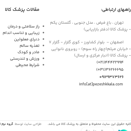
راههای ارتباطی:
مقالات پزشک کالا
تهران ، باغ فیض ، عدل جنوبی ، گلستان یکم
راز سلامتی و درمان
- پزشک کالا (دفتر بازاریابی)
زیبایی و تناسب اندام
دنیای معلولین
اصفهان – بلوار کشاورز - کوی گلزار - گلزار 7
تغذیه سالم
- خیابان میثم(چهار راه سوم) - روبروی نانوایی
مادر و کودک
- پزشک کالا (انبار مرکزی و ارسال)
ورزش و تندرستی
44422994(021)
شرایط محیطی
۳۶۲۶۶۶۹۵(۰۳۱)
۰۹۱۲۹۳۷۳۶۲۶
info[at]pezeshkkala.com
کلیه حقوق این سایت محفوظ و متعلق به پزشک کالا می باشد.
طراحی سایت توسط:
گروه نرم ا