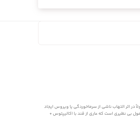
ً در اثر التهاب ناشی از سرماخوردگی یا ویروس ایجاد
ست، اما راه بسیار ساده ای برای مراقبت، فقط آبنبات های مکیدنی سرد است. آبنبات سرد بدون قند کامور KAMVAR دارای فرمول بی نظیری است که عاری از قند با اکالیپتوس +