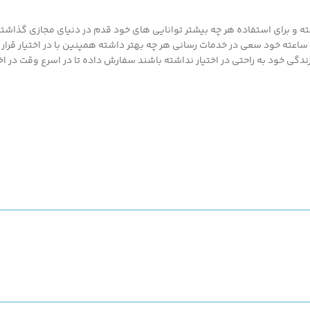
قبل از تکمیل مراحل 
ه
پرداخت، با مشاوره از ط
 و برای استفاده هر چه بیشتر توانایی های خود قدم در دنیای مجازی گذاشته ت
تلفنی از درستی سایز
ان
محصولات ارزان قیمت و با کیفیت ما بهره مند گردند.پزشک کالا با پشتیبانی 24 ساعته خود سعی در خدمات رسانی هر چه بهتر د
انتخابی خود
اطمینان ح
گی خود به راحتی در اختیار نداشته باشند سفارش داده تا در اسرع وقت در اخت