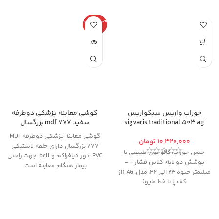
اتمام موجو
دی
جوراب واریس سیگواریس
گوشی معاینه پزشکی دوطرفه
sigvaris traditional 503 ag
سفید mdf 777 بزرگسال
گوشی معاینه پزشکی دوطرفه MDF
تومان
777 بزرگسال دارای حلقه لاستیکی
جنس جوراب:
کائوچوی طبیعی با
PVC دور دیافراگم و bell جهت راحتی
پوشش دو لایه،
کلاس فشار II -
بیمار هنگام معاینه است.
میلیمتر جیوه 23 الی 32
،
مدل:
AG (از
کف پا تا خط مایو)
از آنجایی که
امکان تعویض یا مرجوع
کالای پوشیده شده (حتی یکبار)
وجود ندارد
، خواهشمندیم قبل از