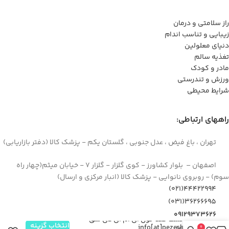
راز سلامتی و درمان
زیبایی و تناسب اندام
دنیای معلولین
تغذیه سالم
مادر و کودک
ورزش و تندرستی
شرایط محیطی
راههای ارتباطی:
تهران ، باغ فیض ، عدل جنوبی ، گلستان یکم - پزشک کالا (دفتر بازاریابی)
اصفهان – بلوار کشاورز - کوی گلزار - گلزار 7 - خیابان میثم(چهار راه
سوم) - روبروی نانوایی - پزشک کالا (انبار مرکزی و ارسال)
44422994(021)
۳۶۲۶۶۶۹۵(۰۳۱)
۰۹۱۲۹۳۷۳۶۲۶
نوار تست قند خون آی ام ای دی سی
انتخاب گزینه
info[at]pezeshkkala.com
0