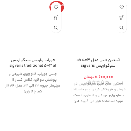
اتمام موجو
دی
آستین طبی مدل ah 503
جوراب واریس سیگواریس
سیگواریس sigvaris
sigvaris traditional 503 af
جنس جوراب:
کائوچوی طبیعی با
تومان
پوشش دو لایه،
کلاس فشار II -
آستین های طبی سیگواریس در
میلیمتر جیوه 23 الی 32
،
مدل:
AF (از
درمان و فروکش کردن ورم حاصله از
کف پا تا ران)
بیماریهای عروقی و لنفاوی دست،
از آنجایی که
امکان تعویض یا مرجوع
مورد استفاده قرار می گیرند. این
کالای پوشیده شده (حتی یکبار)
محصول در از بین بردن سریع لنف
وجود ندارد
، خواهشمندیم قبل از
ادمی که به دنبال جراحی و
تکمیل مراحل خرید و پرداخت، با
رادیوتراپی بعد از سرطان سینه ایجاد
مشاوره از طریق تماس تلفنی از
میشود، استفاده میگردد. همچنین
درستی سایز و مدل انتخابی خود
به همراه بانداژ، در درمان زخمها و