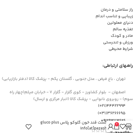
راز سلامتی و درمان
زیبایی و تناسب اندام
دنیای معلولین
تغذیه سالم
مادر و کودک
ورزش و تندرستی
شرایط محیطی
راههای ارتباطی:
تهران ، باغ فیض ، عدل جنوبی ، گلستان یکم - پزشک کالا (دفتر بازاریابی)
اصفهان – بلوار کشاورز - کوی گلزار - گلزار 7 - خیابان میثم(چهار راه
سوم) - روبروی نانوایی - پزشک کالا (انبار مرکزی و ارسال)
44422994(021)
۳۶۲۶۶۶۹۵(۰۳۱)
۰۹۱۲۹۳۷۳۶۲۶
نوار تست قند خون گلوکو پلاس gluco plus
2
info[at]pezeshkkala.com
روشگاه
علاقه مندی
سبد خرید
حساب کاربری من