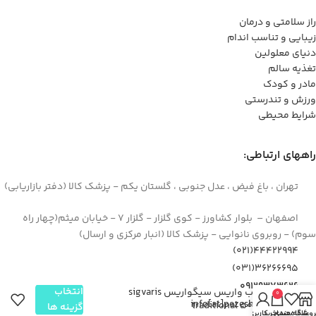
راز سلامتی و درمان
زیبایی و تناسب اندام
دنیای معلولین
تغذیه سالم
مادر و کودک
ورزش و تندرستی
شرایط محیطی
راههای ارتباطی:
تهران ، باغ فیض ، عدل جنوبی ، گلستان یکم - پزشک کالا (دفتر بازاریابی)
اصفهان – بلوار کشاورز - کوی گلزار - گلزار 7 - خیابان میثم(چهار راه
سوم) - روبروی نانوایی - پزشک کالا (انبار مرکزی و ارسال)
44422994(021)
۳۶۲۶۶۶۹۵(۰۳۱)
۰۹۱۲۹۳۷۳۶۲۶
انتخاب
جوراب واریس سیگواریس sigvaris
0
info[at]pezeshkkala.com
traditional 503 af
گزینه ها
روشگاه
علاقه مندی
سبد خرید
حساب کاربری من