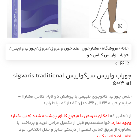
بزرگنمایی تصویر
خانه
فروشگاه
فشار خون، قند خون و عروق
عروق
جوراب واریس
جوراب واریس کلاس دو
جوراب واریس سیگواریس sigvaris traditional
503 af
جنس جوراب:
کائوچوی طبیعی با پوشش دو لایه،
کلاس فشار II –
میلیمتر جیوه 23 الی 32
،
مدل:
AF (از کف پا تا ران)
از آنجایی که
امکان تعویض یا مرجوع کالای پوشیده شده (حتی یکبار)
وجود ندارد
، خواهشمندیم قبل از تکمیل مراحل خرید و پرداخت، با
مشاوره از طریق تماس تلفنی از درستی سایز و مدل انتخابی خود
اطمینان حاصل کنید