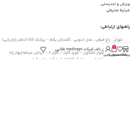
ورزش و تندرستی
شرایط محیطی
راههای ارتباطی:
تهران ، باغ فیض ، عدل جنوبی ، گلستان یکم - پزشک کالا (دفتر بازاریابی)
0
نگین ناف شرکت medisept طلایی
اصفهان – بلوار کشاورز - کوی گلزار - گلزار 7 - خیابان میثم(چهار راه
روشگاه
علاقه مندی
سبد خرید
حساب کاربری من
سوم) - روبروی نانوایی - پزشک کالا (انبار مرکزی و ارسال)
44422994(021)
۳۶۲۶۶۶۹۵(۰۳۱)
۰۹۱۲۹۳۷۳۶۲۶
info[at]pezeshkkala.com
کلیه حقوق این سایت محفوظ و متعلق به پزشک کالا می باشد.
طراحی سایت توسط:
گروه نرم