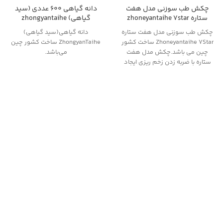
چکش طب سوزنی مدل هفت
دانه گیاهی 600 عددی (سید
ستاره zhoneyantaihe 7star
گیاهی) zhongyantaihe
چکش طب سوزنی مدل هفت ستاره
دانه گیاهی(سید گیاهی)
Zhoneyantaihe 7Star
ساخت کشور
ZhongyanTaihe ساخت کشور چین
چین می باشد.چکش مدل هفت
می‌باشد.
ستاره با ضربه زدن زخم ریزی ایجاد
میکند که این زخم موجب التهاب می
شود و التهاب کلاژن سازی می کند
که باعث تولید سلول جدید می شود.