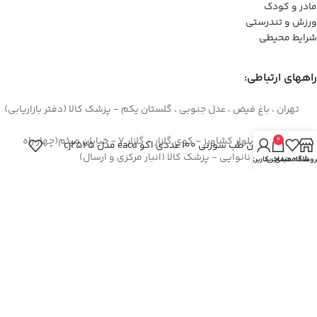
مادر و کودک
ورزش و تندرستی
شرایط محیطی
راههای ارتباطی:
تهران ، باغ فیض ، عدل جنوبی ، گلستان یکم - پزشک کالا (دفتر بازاریابی)
اصفهان – بلوار کشاورز - کوی گلزار - گلزار 7 - خیابان میثم(چهار راه
0
سوزن طب سوزنی 100 عددی اکو eacu مدل cj2525
سوم) - روبروی نانوایی - پزشک کالا (انبار مرکزی و ارسال)
روشگاه
علاقه مندی
سبد خرید
حساب کاربری من
44422994(021)
۳۶۲۶۶۶۹۵(۰۳۱)
۰۹۱۲۹۳۷۳۶۲۶
info[at]pezeshkkala.com