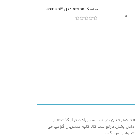
سمعک rexton مدل arena p3
ا هموطنان بتوانند بسیار راحت تر از گذشته از
اشته همپنین با در اختیار قرار دادن بخش درخواست کالا کلیه مشتریان گرامی می
یارشان قرار گیرد.