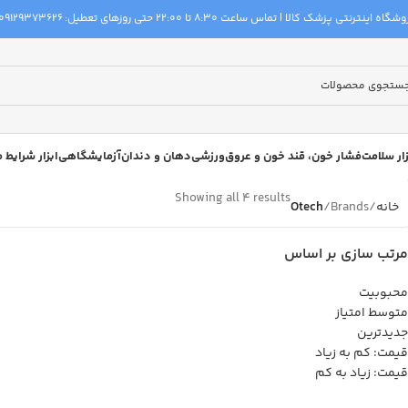
گاه اینترنتی پزشک کالا | تماس ساعت 8:30 تا 22:00 حتی روزهای تعطیل:
09129373626
زار سلامت
فشار خون، قند خون و عروق
ورزشی
دهان و دندان
آزمایشگاهی
ابزار شرایط
Showing all 4 results
خانه
Brands
Otech
مرتب سازی بر اساس
محبوبیت
متوسط امتیاز
جدیدترین
قیمت: کم به زیاد
قیمت: زیاد به کم