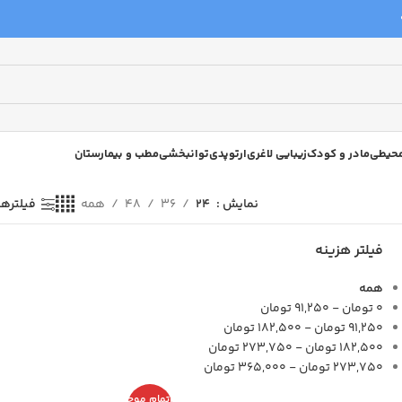
 محیطی
مادر و کودک
زیبایی لاغری
ارتوپدی
توانبخشی
مطب و بیمارستان
نمایش
24
36
48
همه
فیلترها
فیلتر هزینه
همه
0
تومان
-
91,250
تومان
91,250
تومان
-
182,500
تومان
182,500
تومان
-
273,750
تومان
273,750
تومان
-
365,000
تومان
اتمام موج