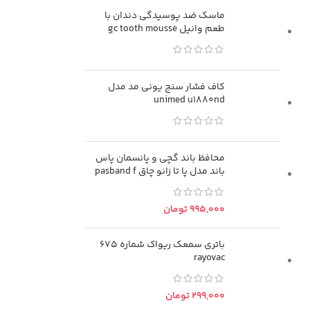
ماسک ضد پوسیدگی دندان با
طعم وانیل gc tooth mousse
کاف فشار سنج یونی مد مدل
unimed u1880nd
محافظ باند گچی و پانسمان پاس
باند مدل پا تا زانو چاق pasband f
تومان
باتری سمعک ریواک شماره 675
rayovac
تومان