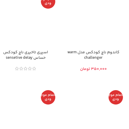
ودی
کاندوم ناچ کودکس مدل warm
اسپری تاخیری ناچ کودکس
challenger
حساس sensetive delay
تومان
اتمام موج
اتمام موج
ودی
ودی