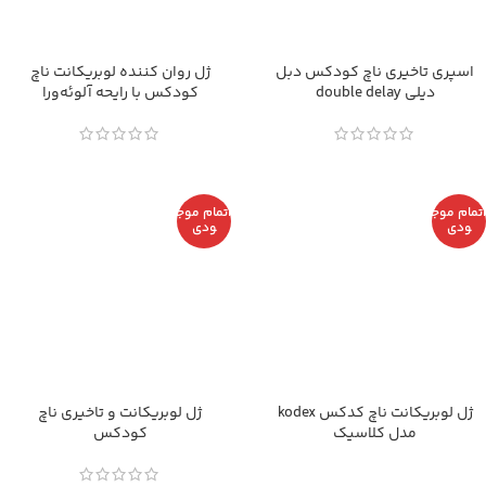
اسپری تاخیری ناچ کودکس دبل
ژل روان کننده لوبریکانت ناچ
دیلی double delay
کودکس با رایحه آلوئه‌ورا
اتمام موج
اتمام موج
ودی
ودی
ژل لوبریکانت ناچ کدکس kodex
ژل لوبریکانت و تاخیری ناچ
مدل کلاسیک
کودکس