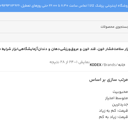
گاه اینترنتی پزشک کالا | تماس ساعت 8:30 تا 22:00 حتی روزهای تعطیل:
09129373626
زار سلامت
فشار خون، قند خون و عروق
ورزشی
دهان و دندان
آزمایشگاهی
ابزار شرایط
نمایش 1–24 از 28 نتیجه
خانه
Brands
KODEX
مرتب سازی بر اساس
محبوبیت
متوسط امتیاز
جدیدترین
قیمت: کم به زیاد
قیمت: زیاد به کم