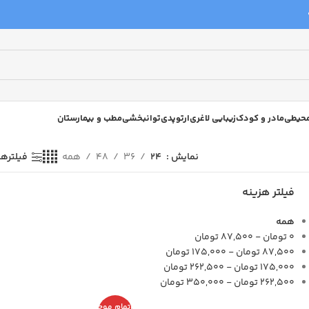
 محیطی
مادر و کودک
زیبایی لاغری
ارتوپدی
توانبخشی
مطب و بیمارستان
نمایش
24
36
48
همه
فیلترها
فیلتر هزینه
همه
0
تومان
-
87,500
تومان
87,500
تومان
-
175,000
تومان
175,000
تومان
-
262,500
تومان
262,500
تومان
-
350,000
تومان
اتمام موج