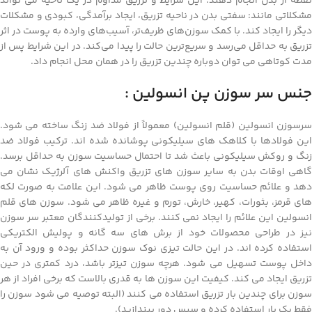
نقطه از بدن انجام دهند. این شرایط و تزریق مداوم در یک ناحیه می تواند
مشکلاتی مانند: سفتی بدن در ناحیه تزریق، ایجاد برآمدگی، کبودی و مشکلات
دیگر را ایجاد کند. با کمک سوزن‌های ظریف‌تر، آسیب‌های وارده به پوست در اثر
تزریق به حداقل می‌رسد و سریع‌ترین حالت را پیدا می‌کند. در این شرایط پس از
مدت کوتاهی می توان دوباره چندین تزریق را در همان محل انجام داد.
جنس سر سوزن پن انسولین :
سرسوزن انسولین (قلم انسولین) معمولاً از فولاد ضد زنگ ساخته می شود.
این فولادها با کلاهک های سیلیکونی پوشانده شده اند. ترکیب فولاد ضد
زنگ و روکش سیلیکونی باعث شد تا احتمال حساسیت سوزن به حداقل برسد.
گاهی اوقات بدن به سایر سوزن های تزریق واکنش های آلرژیک نشان می
دهد و علائم حساسیت روی پوست ظاهر می شود. این علامت به صورت لکه
های قرمز، بثورات، کهیر، خارش، تورم و غیره ظاهر می شود. سوزن های قلم
انسولین این علائم را ایجاد نمی کنند. برخی از تولیدکنندگان معتبر سر سوزن
نیز در طراحی محصولات خود از برش های سه گانه و پولیش الکتریکی
استفاده کرده اند. در این حالت تیزی نوک سوزن حداکثر بوده و ورود آن به
داخل پوست تسهیل می شود. هرچه سوزن تیزتر باشد، درد کمتری در حین
تزریق ایجاد می کند. کیفیت این سوزن ها به قدری بالاست که برخی افراد از هر
سوزن برای چندین بار تزریق استفاده می کنند (البته توصیه می شود سوزن را
فقط یک بار استفاده کرده و سپس دور بیندازید).