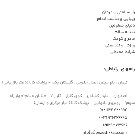
راز سلامتی و درمان
زیبایی و تناسب اندام
دنیای معلولین
تغذیه سالم
مادر و کودک
ورزش و تندرستی
شرایط محیطی
راههای ارتباطی:
تهران ، باغ فیض ، عدل جنوبی ، گلستان یکم - پزشک کالا (دفتر بازاریابی)
اصفهان – بلوار کشاورز - کوی گلزار - گلزار 7 - خیابان میثم(چهار راه
سوم) - روبروی نانوایی - پزشک کالا (انبار مرکزی و ارسال)
44422994(021)
۳۶۲۶۶۶۹۵(۰۳۱)
۰۹۱۲۹۳۷۳۶۲۶
info[at]pezeshkkala.com