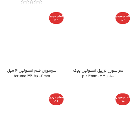
اتمام موجو
اتمام موجو
دی
دی
سر سوزن تزریق انسولین پیک
سرسوزن قلم انسولین 4 میل
سایز pic 4mm-33
terumo 32.5g-4mm
اتمام موجو
اتمام موجو
دی
دی