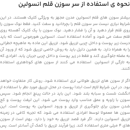
نحوه ی استفاده از سر سوزن قلم انسولین
بیشتر سوزن های قلم انسولین مدرن مجهز به ویژگی کلیک هستند. در این
شرایط نیازی نیست سر سوزن قلم را بچرخانید و سفت کنید. فقط نوک سوزن را
روی قلم قرار دهید و آن را فشار دهید. نوک سوزن با یک کلیک آهسته روی
قلم سفت می شود و آماده استفاده است. انسولین هورمونی است که باید
درست زیر پوست و داخل چربی تزریق شود. تزریق این ماده به ماهیچه خطراتی
را به همراه دارد. به همین دلیل باید به روش خاصی تزریق شود که از ورود آن
به عضله جلوگیری کند و فقط در زیر پوست و داخل چربی جریان یابد. افرادی که
به تازگی از انسولین استفاده می کنند از سوزن های کوتاهتری استفاده
کنند.
اگر از سوزن های تزریق طولانی تری استفاده شود، روش کار متفاوت خواهد
بود. در این شرایط لازم است ابتدا پوست در محل تزریق مورد نظر با استفاده از
انگشت شست و سبابه بلند شود. این باید در حالت پینچ انجام شود. سپس
سوزن با زاویه و عمق مناسب وارد پوست می شود. این لیفت پوست و کج
شدن سوزن برای جلوگیری از تزریق و ورود انسولین به پوست است. این
سوزن ها معمولا توسط افرادی استفاده می شود که تجربه کافی در زمینه
تزریق انسولین دارند. اگر فرد قصد تزریق به خود را دارد، بهتر است از سوزن
های 4 میلی متری استفاده کند. زیرا فرآیند تزریق با کمک آن آسانتر است. پس