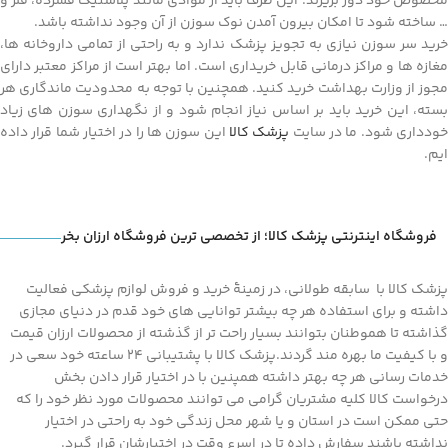
مخصوص خود دور بریزند. این ظرف باید از موادی مانند پلاستیک فشرده، فلز و
… ساخته شود تا امکان بیرون آمدن نوک سوزن از آن وجود نداشته باشد.
خرید سر سوزن نیازی به تجویز پزشک ندارد و به راحتی از تمامی داروخانه ها،
مغازه ها و مراکز درمانی قابل خریداری است. اما بهتر است از مراکز معتبر دارای
مجوز از وزارت بهداشت خرید کنید. همچنین با توجه به محدودیت ماندگاری هر
بسته، این خرید باید بر اساس نیاز انجام شود و از نگهداری سوزن های زیاد
ودداری شود. ما در سایت
پزشک کالا
این سوزن ها را در اختیار شما قرار داده
ایم.
فروشگاه اینترنتی پزشک کالا؛ از تخصصی ترین فروشگاه ارزان بخر
پزشک کالا با سابقه طولانی، در زمینۀ خرید و فروش لوازم پزشکی فعالیت
داشته و برای استفاده هر چه بیشتر توانایی های خود قدم در دنیای مجازی
گذاشته تا هموطنان بتوانند بسیار راحت تر از گذشته از محصولات ارزان قیمت
و با کیفیت ما بهره مند گردند.پزشک کالا با پشتیبانی 24 ساعته خود سعی در
خدمات رسانی هر چه بهتر داشته همپنین با در اختیار قرار دادن بخش
درخواست کالا کلیه مشتریان گرامی می توانند محصولات مورد نظر خود را که
حتی ممکن است در استان و یا شهر محل زندگی خود به راحتی در اختیار
نداشته باشند سفارش داده تا در اسرع وقت در اختیارشان قرار گیرد.