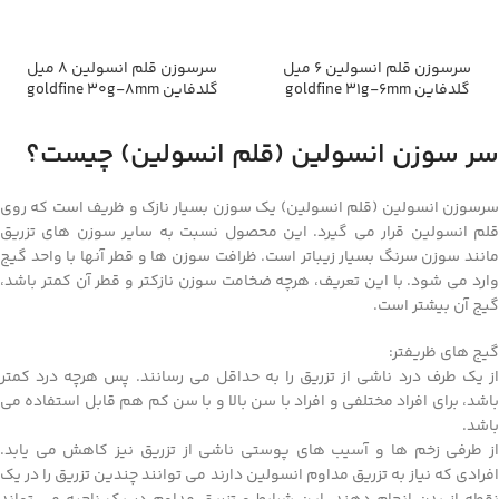
سرسوزن قلم انسولین 6 میل
سرسوزن قلم انسولین 8 میل
گلدفاین goldfine 31g-6mm
گلدفاین goldfine 30g-8mm
سر سوزن انسولین (قلم انسولین) چیست؟
سرسوزن انسولین (قلم انسولین) یک سوزن بسیار نازک و ظریف است که روی
قلم انسولین قرار می گیرد. این محصول نسبت به سایر سوزن های تزریق
مانند سوزن سرنگ بسیار زیباتر است. ظرافت سوزن ها و قطر آنها با واحد گیج
وارد می شود. با این تعریف، هرچه ضخامت سوزن نازکتر و قطر آن کمتر باشد،
گیج آن بیشتر است.
گیج های ظریفتر:
از یک طرف درد ناشی از تزریق را به حداقل می رسانند. پس هرچه درد کمتر
باشد، برای افراد مختلفی و افراد با سن بالا و با سن کم هم قابل استفاده می
باشد.
از طرفی زخم ها و آسیب های پوستی ناشی از تزریق نیز کاهش می یابد.
افرادی که نیاز به تزریق مداوم انسولین دارند می توانند چندین تزریق را در یک