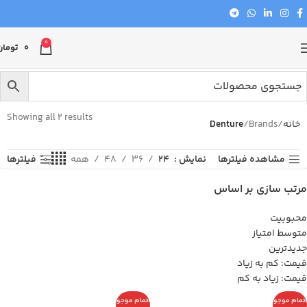
0
0
تومان
Showing all 2 results
خانه
Brands
Denture
مشاهده فیلترها
نمایش
24
36
48
همه
فیلترها
مرتب سازی بر اساس
محبوبیت
متوسط امتیاز
جدیدترین
قیمت: کم به زیاد
قیمت: زیاد به کم
اتمام موجو
اتمام موجو