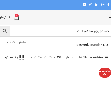
0
0
تومان
نمایش یک نتیجه
خانه
Brands
Besmed
مشاهده فیلترها
نمایش
24
36
48
همه
فیلترها
اتمام موجو
دی