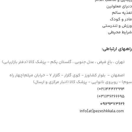
زیبایی و تناسب اندام
دنیای معلولین
تغذیه سالم
مادر و کودک
ورزش و تندرستی
شرایط محیطی
راههای ارتباطی:
تهران ، باغ فیض ، عدل جنوبی ، گلستان یکم - پزشک کالا (دفتر بازاریابی)
اصفهان – بلوار کشاورز - کوی گلزار - گلزار 7 - خیابان میثم(چهار راه
سوم) - روبروی نانوایی - پزشک کالا (انبار مرکزی و ارسال)
44422994(021)
۳۶۲۶۶۶۹۵(۰۳۱)
۰۹۱۲۹۳۷۳۶۲۶
info[at]pezeshkkala.com