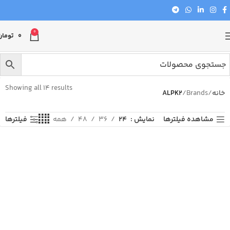
0
0
تومان
Showing all 14 results
خانه
Brands
ALPK2
مشاهده فیلترها
نمایش
24
36
48
همه
فیلترها