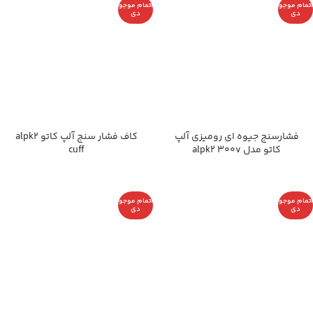
اتمام موجو
اتمام موجو
دی
دی
فشارسنج جیوه ای رومیزی آلپ
کاف فشار سنج آلپ کاتو alpk2
کاتو مدل alpk2 300v
cuff
اتمام موجو
اتمام موجو
دی
دی