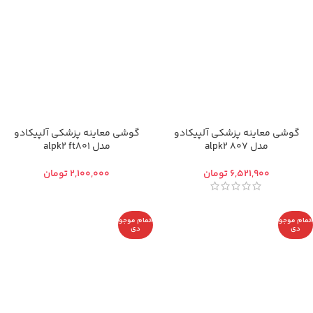
گوشی معاینه پزشکی آلپیکادو
گوشی معاینه پزشکی آلپیکادو
مدل alpk2 807
مدل alpk2 ft801
تومان
تومان
اتمام موجو
اتمام موجو
دی
دی